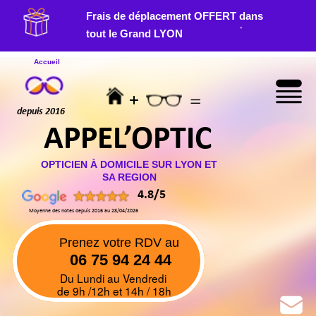
Frais de déplacement OFFERT dans
*
tout le Grand LYON
Accueil
+
=
Menu
depuis 2016
APPEL’OPTIC
OPTICIEN À DOMICILE SUR LYON ET
SA REGION
4.8/5
Moyenne des notes depuis 2016 au 28/04/2026
Prenez votre RDV au
06 75 94 24 44
Du Lundi au Vendredi
de 9h /12h et 14h / 18h
Pour les lunettes:
La durée de validité d’une ordonnance