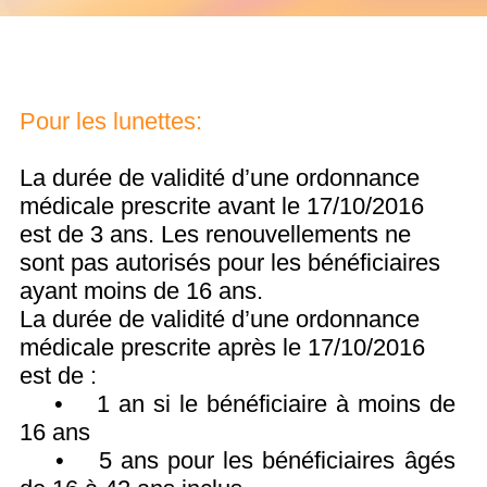
médicale prescrite avant le 17/10/2016
est de 3 ans. Les renouvellements ne
sont pas autorisés pour les bénéficiaires
ayant moins de 16 ans.
La durée de validité d’une ordonnance
médicale prescrite après le 17/10/2016
est de :
•
1 an si le bénéficiaire à moins de
16 ans
•
5 ans pour les bénéficiaires âgés
de 16 à 42 ans inclus
•
3 ans pour les plus de 42 ans
Les renouvellements sont autorisés
lorsque les prescriptions médicales sont
en cours de validité.
Pour les lentilles:
Pour une première délivrance, la durée
de validité de l’ordonnance médicale est
de 1 an, quelle que soit la date de
l’ordonnance.
Dans le cas d’un renouvellement :
Le renouvellement n’est pas autorisé