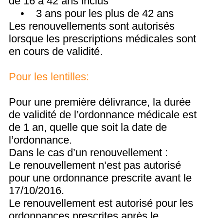
pour une ordonnance prescrite avant le
17/10/2016.
Le renouvellement est autorisé pour les
ordonnances prescrites après le
17/10/2016 datant de moins de :
•
1 an pour un bénéficiaire âgé de
moins de 16 ans
•
3 ans pour un bénéficiaire âgé de
plus de 16 ans
POUR PRENDRE UN RDV
RAPIDEMENT AVEC UN
OPHTALMOLOGISTE
VOUS POUVEZ NOUS
APPELLER, NOUS VOUS
ORIENTERONS