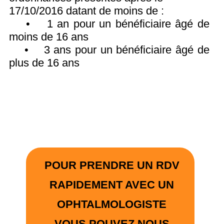
opticien à domicile, LYON, Rhône, EHPAD, maison de retraite,
VAULX-EN-VELIN
Google Analytics est un service d'analyse Web fourni par Google. Google utilise les données recueillies pour suivre et examiner l'utilisation de appel-optic.fr,
préparer des rapports sur ses activités et de les partager avec d'autres services Google. Google peut utiliser les données recueillies pour contextualiser et
personnaliser les annonces de son propre réseau de publicité. Données personnelles recueillies: données de cookie et d'utilisation. Lieu de traitement: États-
Unis.
2015 Florent BRUNET. Tous droits réservés
Trouver ici la politique de confidentialité de Google.
Copyright©