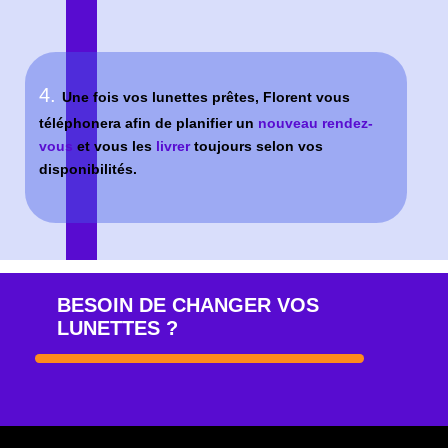
RENOUVELER VOTRE
ORDONNANCE :
Contactez aussi Florent
pour une prise de rendez-vous
plus rapide
chez un ophtalmologiste !
En savoir plus sur la validité de votre
ancienne ordonnance
ZONES D’INTERVENTION
SATHONAY-VILLAGE
SATHONAY-CAMP
RILLIEUX-LA-PAPE
CHAMPAGNE -AU-MONT-D’OR
CALUIRE-ET -CUIRE
JONAGE
VAULX-EN-VELIN
ECULLY
MEZIEUX
VILLEURBANNE
DECINES
LYON
TASSIN-LA-DEMI-LUNE
BRON
CHASSIEU
SAINTE-FOY-LES-LYON
OULLINS
SAINT-FONS
SAINT-PRIEST
VENISSIEUX
FEYZIN
CORBAS
*certaines zones peuvent être desservie partiellement