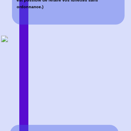
BESOIN DE CHANGER VOS
LUNETTES ?
OFFRE
RECOMMANDÉ
ESSENTIEL
A PARTIR DE
OFFRE
299€
CONFORT
A PARTIR DE
389€
OFFRE
PRESTIGE