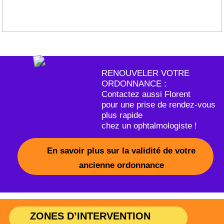
de ses clients, disponible et très réactif. Il sait
nous conseiller au mieux sur le choix en
fonction de nos besoins et budget Un service
de qualité, une écoute attentive, une
bienveillance et tout avec le sourire. Avec
Appel'Optic nous avons les mêmes prises en
charge de remboursement qu'un magasin
d'opticien. Et le bonus il se déplace chez nous
selon nos disponibilités et sans frais de
déplacement
NOUVEAUX
PARTENAIRES
2020
2020
Découvrez tous nos partenaires