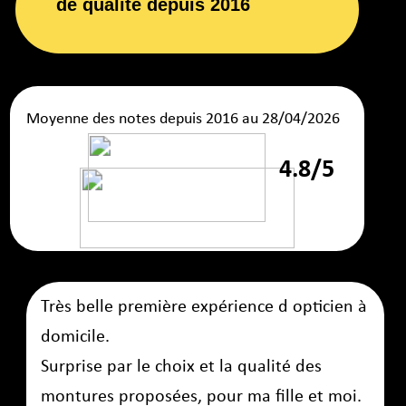
Le soin à domicile est notre spécialité
.
Depuis plus
de 9 ans
, nous valorisons le
maintien à domicile
des
personnes âgées en proposant un service à domicile
d'opticien mobile sur toute la région lyonnaise. Ce
service, enfin à la portée de tous, répond aux besoins
spécifiques de chacun.
Nous travaillons en totale
collaboration
avec les
tutelles
e
t les familles
des personnes en difficulté suite
à un accident de la vie ou à une pathologie comme
Alzheimer ou Parkinson, pour leur assurer la meilleure
protection et un suivi adapté.
Une Offre Adaptée à Tous les Besoins
Appel'Optic propose une offre de lunettes qui s'adapte à
tous : fini les enfants turbulents en magasin, c'est la
solution
idéale pour les personnes qui n'ont pas le
temps
de se rendre chez un opticien traditionnel.
Grâce au 100% santé, notre offre convient à tous les
budgets : plus besoin d'attendre les soldes pour changer
vos lunettes.
Des lunettes pas chères au haut de
gamme
avec des verres sur mesure
VARILUX®
d’ESSILOR ou la performance du verrier Français
NOVACEL
, vous avez le
choix
qui correspond à vos
besoins et à votre budget.