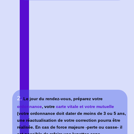
3.
Choisissez vos lunettes
avec l’aide et les
conseils de Florent qui peut réaliser un
contrôle
de votre vue
si vous le souhaitez. Vous passerez
à coup sur un moment agréable !
4.
Une fois vos lunettes prêtes, Florent vous
téléphonera afin de planifier un
nouveau rendez-
vous
et vous les
livrer
toujours selon vos
disponibilités.