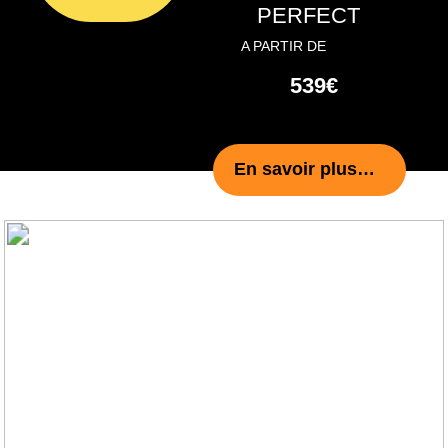
En bonus, un opticien à l'écoute et de bon
conseil.
Au top.
SUPER OPTICIEN QUI SE DEPLACE CHEZ
NOUS ! Florent est très à l'écoute , il a
fait choisir des lunette à ma grand mère
et en plus il a demandé notre accord
avant de commander car c'est un peu
compliqué pour elle . Très bon rapport
qualité prix !
Personne très professionnel, très
agréable. Un contact super
😊😊
.
Qui a pris le temps de me rassurer
pour une lentille que je n'arrivais
pas à enlever Merci encore
Florent Brunet est un opticien très à l'écoute