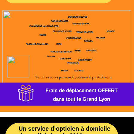
Appel'Optic : Votre Opticien à Domicile dans la
Région Lyonnaise
Appel'Optic, c'est l'opticien qui se déplace
directement chez vous
, une solution idéale pour les
personnes âgées et les personnes en situation de
handicap. Fini les tracas liés aux problèmes d'accès en
fauteuils roulants : grâce à sa valise mobile, votre
opticien peut vous aider à changer vos lunettes sans
que vous ayez à vous déplacer.
Services aux Établissements de Soins
Nous collaborons étroitement avec de nombreux
EHPAD, maisons de retraite, résidences services,
hôpitaux et cliniques
pour faciliter l'accès aux soins
optiques. Notre expertise nous permet d'organiser des
dépistages visuels, des
bilans visuels
complets, ainsi
que des conférences sur la santé visuelle abordant des
thèmes essentiels comme la DMLA et la cataracte.
Nous réalisons également des examens de vue pour
vérifier votre correction optique.
Le Maintien à Domicile,
Notre Spécialité