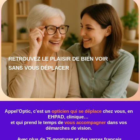
RETROUVEZ LE PLAISIR DE BIEN VOIR
SANS VOUS DÉPLACER
Appel’Optic, c’est un
opticien qui se déplace
chez vous, en
EHPAD, clinique…
et qui prend le temps de
vous accompagner
dans vos
démarches de vision.
Avec plus de 75 montures et des verres français
ESSILOR® et NOVACEL ,
Florent Brunet se déplace à Lyon et dans sa région
pour vous proposer un
suivi personnalisé