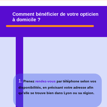
2.
Le jour du rendez-vous, préparez votre
ordonnance
, votre
carte vitale et votre mutuelle
(votre ordonnance doit dater de moins de 3 ou 5 ans,
une réactualisation de votre correction pourra être
réalisée. En cas de force majeure -perte ou casse- il
est possible de refaire vos lunettes sans
ordonnance.)