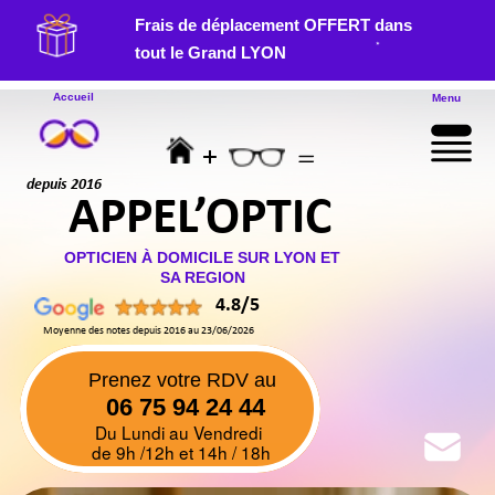
Frais de déplacement OFFERT dans
*
tout le Grand LYON
Accueil
Menu
+
=
Menu
depuis 2016
APPEL’OPTIC
OPTICIEN À DOMICILE SUR LYON ET
SA REGION
4.8/5
Moyenne des notes depuis 2016 au 23/06/2026
Prenez votre RDV au
06 75 94 24 44
Du Lundi au Vendredi
de 9h /12h et 14h / 18h