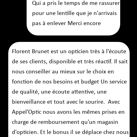
Page suivante
Découvrez votre opticien
« Il est communiqué un devis gratuit préalablement à
la conclusion de la vente
» plus d’infos page nos
offres ou CCG
opticien à domicile, LYON, Rhône, EHPAD, maison de
retraite, handicap, 69, lunettes, opticien qui se déplace
Google Analytics est un service d'analyse Web fourni par Google. Google utilise les données recueillies pour suivre et examiner
l'utilisation de appel-optic.fr, préparer des rapports sur ses activités et de les partager avec d'autres services Google. Google peut
utiliser les données recueillies pour contextualiser et personnaliser les annonces de son propre réseau de publicité. Données
personnelles recueillies: données de cookie et d'utilisation. Lieu de traitement: États-Unis.